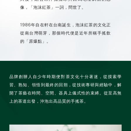
像，「泡沫紅茶」一詞，問世了。
1986年自在軒在台南誕生，泡沫紅茶的文化正
從南台灣萌芽，那個時代便是近年所稱手搖飲
的「原爆點」。
品牌創辦人自少年時期便對茶文化十分著迷，從摸索學
習、熟知、領悟到最終的回朔，從技術專研與經驗中，解
開了茶藝在時間、空間、器具上儀式性的束縛。從至高無
上的茶道出發，沖泡出高品質的手搖茶。