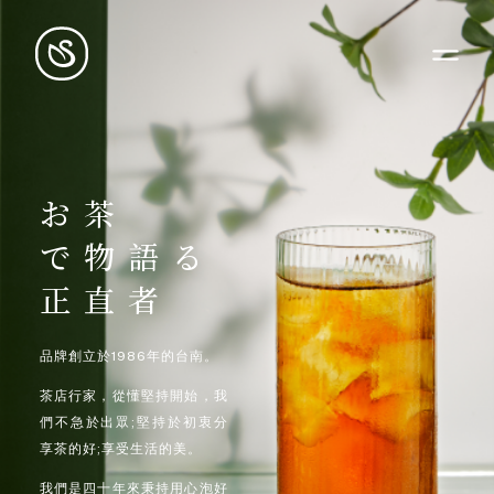
お
茶
で
物
語
る
正
直
者
品牌創立於1986年的台南。
茶店行家，從懂堅持開始，我
們不急於出眾;堅持於初衷分
享茶的好;享受生活的美。
我們是四十年來秉持用心泡好