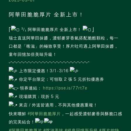
阿華田脆脆厚片 全新上市！
⎡
³/₁ 阿華田脆脆厚片 全新上市！
⎦
瑞士直送阿華田抹醬，濃郁麥芽香氣搭配脆酷顆粒，每一
口都是「喀滋」的極致享受！厚片吐司遇上阿華田抹醬，
童年回憶加倍美味升級！
ᵕᵔᵕᵔᵕᵔᵕᵔᵕᵔᵕᵔᵕᵔᵕᵔᵕᵔᵕᵔᵕᵔᵕᵔᵕᵔᵕᵔᵕᵔᵕᵔᵕᵔᵕᵔᵕᵔᵕᵔᵕᵔᵕᵔᵕᵔ
上市限定優惠！3/1 - 3/16
你定平台限定：可領取 2 張 5 元折扣優惠券
領券連結：
https://pse.is/77rt7e
現場購買：現折 5 元
來店 / 外送皆適用，不與其他優惠重複！
快來嚐鮮
#阿華田脆脆厚片
，一起感受濃郁麥香與酥脆口感
的完美結合！
#阿華田脆脆厚片
#喀滋美味
#經典回憶新升級
#厚片控快