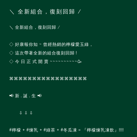
＼ 全新組合，復刻回歸 ∕
＼ 全新組合，復刻回歸 ∕
◇ 好康報你知 ~ 曾經熱銷的檸檬愛玉綠，
◇ 這次帶著全新的組合復刻回歸 !
◇ 今 日 正 式 開 賣 ~~~~~~~~~~🥳
⌘⌘⌘⌘⌘⌘⌘⌘⌘⌘⌘⌘⌘⌘⌘⌘⌘
📢 新 . 誕 . 生 📢
⇩ ⇩ ⇩
#檸檬 + #煉乳 + #綠茶 + #冬瓜凍 = 『檸檬煉乳凍飲』!!!!