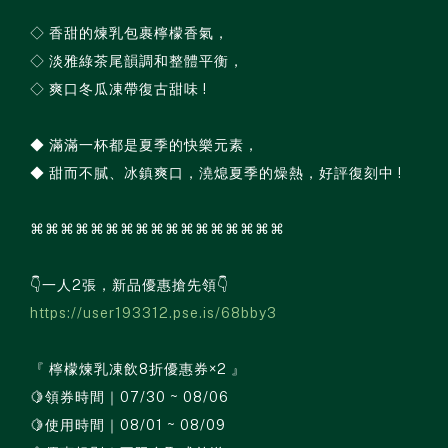
◇ 香甜的煉乳包裹檸檬香氣，
◇ 淡雅綠茶尾韻調和整體平衡，
◇ 爽口冬瓜凍帶復古甜味 !
◆ 滿滿一杯都是夏季的快樂元素，
◆ 甜而不膩、冰鎮爽口，澆熄夏季的燥熱，好評復刻中 !
⌘⌘⌘⌘⌘⌘⌘⌘⌘⌘⌘⌘⌘⌘⌘⌘⌘
👇一人2張，新品優惠搶先領👇
https://user193312.pse.is/68bby3
『 檸檬煉乳凍飲8折優惠券×2 』
🍋領券時間｜07/30 ~ 08/06
🍋使用時間｜08/01 ~ 08/09